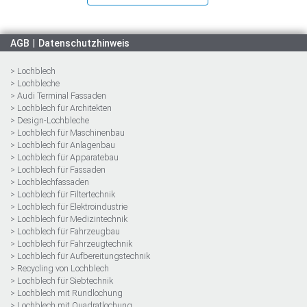
AGB
Datenschutzhinweis
> Lochblech
> Lochbleche
> Audi Terminal Fassaden
> Lochblech für Architekten
> Design-Lochbleche
> Lochblech für Maschinenbau
> Lochblech für Anlagenbau
> Lochblech für Apparatebau
> Lochblech für Fassaden
> Lochblechfassaden
> Lochblech für Filtertechnik
> Lochblech für Elektroindustrie
> Lochblech für Medizintechnik
> Lochblech für Fahrzeugbau
> Lochblech für Fahrzeugtechnik
> Lochblech für Aufbereitungstechnik
> Recycling von Lochblech
> Lochblech für Siebtechnik
> Lochblech mit Rundlochung
> Lochblech mit Quadratlochung