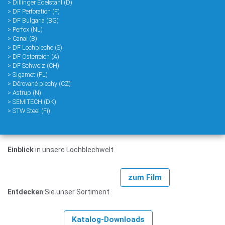
> Dillinger Edelstahl (D)
> DF Perforation (F)
> DF Bulgaria (BG)
> Perfox (NL)
> Canal (B)
> DF Lochbleche (S)
> DF Österreich (A)
> DF Schweiz (CH)
> Sigamet (PL)
> Dĕrované plechy (CZ)
> Astrup (N)
> SEMITECH (DK)
> STW Steel (Fi)
Einblick
in unsere Lochblechwelt
zum Film
Entdecken
Sie unser Sortiment
Katalog-Downloads