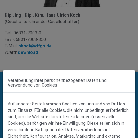
Dipl. Ing., Dipl. Kfm. Hans Ulrich Koch
(Geschäftsführender Gesellschafter)
Tel.: 06831-7003-0
Fax: 06831-7003-350
E-Mail:
hkoch@dfgb.de
vCard:
download
KONTAKT
Verarbeitung Ihrer personenbezogenen Daten und
Verwendung von Cookies
Dillinger Fabrik
gelochter Bleche GmbH
Franz-Meguin-Straße 20
Auf unserer Seite kommen Cookies von uns und von Dritten
D-66763 Dillingen
zum Einsatz. Für alle Cookies, die nicht unbedingt erforderlich
Tel
+49 (0) 6831 7003-0
sind, um die Website darstellen zu können (essenzielle
Fax +49 (0) 6831 7003-525
Cookies), benötigen wir Ihre Einwilligung. Diese teilen sich in
info@dfgb.de
verschiedene Kategorien der Datenverarbeitung auf:
www.dfgb.de
Sicherheit, Konfiguration, Analyse, Marketing und externe