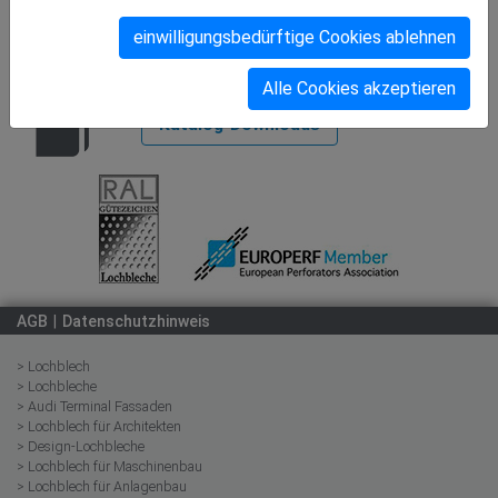
zum Film
einwilligungsbedürftige Cookies ablehnen
Entdecken
Sie unser Sortiment
Alle Cookies akzeptieren
Katalog-Downloads
AGB
Datenschutzhinweis
> Lochblech
> Lochbleche
> Audi Terminal Fassaden
> Lochblech für Architekten
> Design-Lochbleche
> Lochblech für Maschinenbau
> Lochblech für Anlagenbau