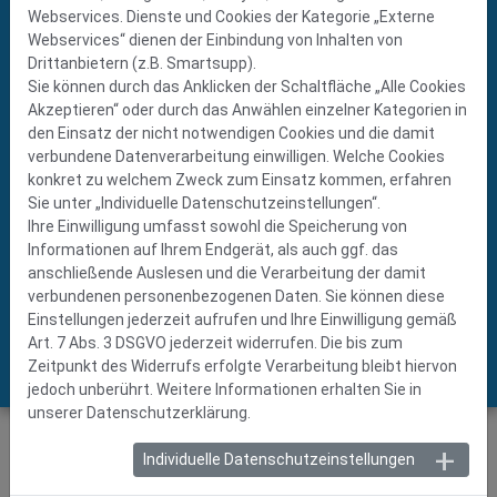
DILLINGER GROUP
Webservices. Dienste und Cookies der Kategorie „Externe
Webservices“ dienen der Einbindung von Inhalten von
> Dillinger Fabrik gelochter Bleche (D)
Drittanbietern (z.B. Smartsupp).
> DF Lochbleche (D)
Sie können durch das Anklicken der Schaltfläche „Alle Cookies
> PREZIEHS (D)
Akzeptieren“ oder durch das Anwählen einzelner Kategorien in
> Dillinger Edelstahl (D)
den Einsatz der nicht notwendigen Cookies und die damit
> DF Perforation (F)
> DF Bulgaria (BG)
verbundene Datenverarbeitung einwilligen. Welche Cookies
> Perfox (NL)
konkret zu welchem Zweck zum Einsatz kommen, erfahren
> Canal (B)
Sie unter „Individuelle Datenschutzeinstellungen“.
> DF Lochbleche (S)
Ihre Einwilligung umfasst sowohl die Speicherung von
> DF Österreich (A)
Informationen auf Ihrem Endgerät, als auch ggf. das
> DF Schweiz (CH)
anschließende Auslesen und die Verarbeitung der damit
> Sigamet (PL)
> Dĕrované plechy (CZ)
verbundenen personenbezogenen Daten. Sie können diese
> Astrup (N)
Einstellungen jederzeit aufrufen und Ihre Einwilligung gemäß
> SEMITECH (DK)
Art. 7 Abs. 3 DSGVO jederzeit widerrufen. Die bis zum
> STW Steel (Fi)
Zeitpunkt des Widerrufs erfolgte Verarbeitung bleibt hiervon
jedoch unberührt. Weitere Informationen erhalten Sie in
unserer Datenschutzerklärung.
Einblick
in unsere Lochblechwelt
Individuelle Datenschutzeinstellungen