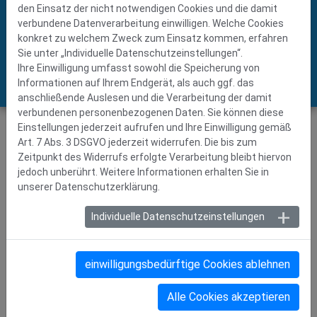
den Einsatz der nicht notwendigen Cookies und die damit
> DF Schweiz (CH)
> Sigamet (PL)
verbundene Datenverarbeitung einwilligen. Welche Cookies
> Dĕrované plechy (CZ)
konkret zu welchem Zweck zum Einsatz kommen, erfahren
> Astrup (N)
Sie unter „Individuelle Datenschutzeinstellungen“.
> SEMITECH (DK)
Ihre Einwilligung umfasst sowohl die Speicherung von
> STW Steel (Fi)
Informationen auf Ihrem Endgerät, als auch ggf. das
anschließende Auslesen und die Verarbeitung der damit
verbundenen personenbezogenen Daten. Sie können diese
Einstellungen jederzeit aufrufen und Ihre Einwilligung gemäß
Einblick
in unsere Lochblechwelt
Art. 7 Abs. 3 DSGVO jederzeit widerrufen. Die bis zum
Zeitpunkt des Widerrufs erfolgte Verarbeitung bleibt hiervon
zum Film
jedoch unberührt. Weitere Informationen erhalten Sie in
unserer Datenschutzerklärung.
Entdecken
Sie unser Sortiment
Individuelle Datenschutzeinstellungen
Katalog-Downloads
einwilligungsbedürftige Cookies ablehnen
Alle Cookies akzeptieren